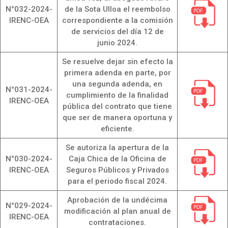
N°032-2024-
de la Sota Ulloa el reembolso
IRENC-OEA
correspondiente a la comisión
de servicios del día 12 de
junio 2024.
Se resuelve dejar sin efecto la
primera adenda en parte, por
una segunda adenda, en
N°031-2024-
cumplimiento de la finalidad
IRENC-OEA
pública del contrato que tiene
que ser de manera oportuna y
eficiente.
Se autoriza la apertura de la
N°030-2024-
Caja Chica de la Oficina de
IRENC-OEA
Seguros Públicos y Privados
para el periodo fiscal 2024.
Aprobación de la undécima
N°029-2024-
modificación al plan anual de
IRENC-OEA
contrataciones.