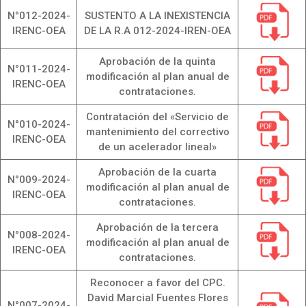
N°012-2024-
SUSTENTO A LA INEXISTENCIA
IRENC-OEA
DE LA R.A 012-2024-IREN-OEA
Aprobación de la quinta
N°011-2024-
modificación al plan anual de
IRENC-OEA
contrataciones.
Contratación del «Servicio de
N°010-2024-
mantenimiento del correctivo
IRENC-OEA
de un acelerador lineal»
Aprobación de la cuarta
N°009-2024-
modificación al plan anual de
IRENC-OEA
contrataciones.
Aprobación de la tercera
N°008-2024-
modificación al plan anual de
IRENC-OEA
contrataciones.
Reconocer a favor del CPC.
David Marcial Fuentes Flores
N°007-2024-