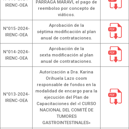
PÁRRAGA MARAVÍ, el pago de
IRENC-OEA
reembolso por concepto de
viáticos.
Aprobación de la
N°015-2024-
séptima modificación al plan
IRENC-OEA
anual de contrataciones.
Aprobación de la
N°014-2024-
sexta modificación al plan
IRENC-OEA
anual de contrataciones.
Autorización a Dra. Karina
Orihuela Lazo coom
responsable de fondos en la
modalidad de encargo para la
N°013-2024-
ejecución del Plan de
IRENC-OEA
Capacitaciones del «I CURSO
NACIONAL DEL COMITÉ DE
TUMORES
GASTROINTESTINALES»