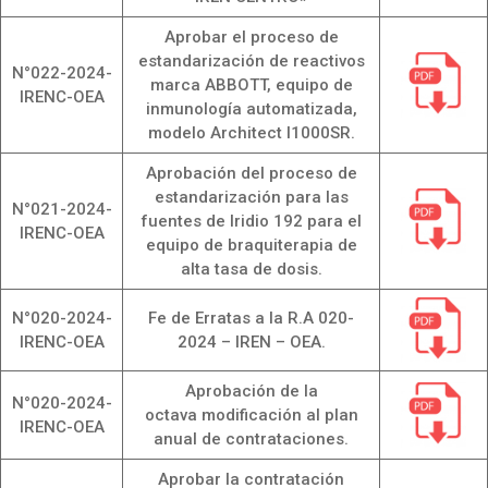
Aprobar el proceso de
estandarización de reactivos
N°022-2024-
marca ABBOTT, equipo de
IRENC-OEA
inmunología automatizada,
modelo Architect l1000SR.
Aprobación del proceso de
estandarización para las
N°021-2024-
fuentes de Iridio 192 para el
IRENC-OEA
equipo de braquiterapia de
alta tasa de dosis.
N°020-2024-
Fe de Erratas a la R.A 020-
IRENC-OEA
2024 – IREN – OEA.
Aprobación de la
N°020-2024-
octava modificación al plan
IRENC-OEA
anual de contrataciones.
Aprobar la contratación