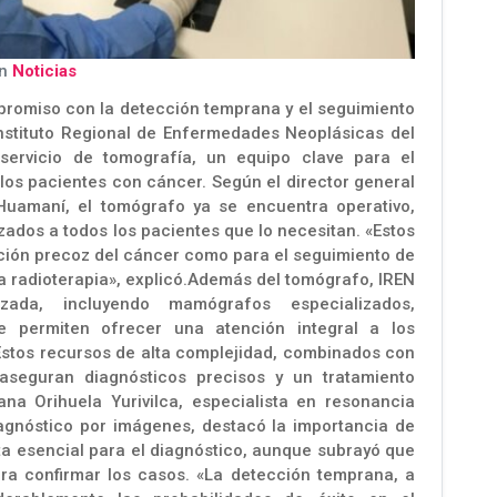
en
Noticias
mpromiso con la detección temprana y el seguimiento
 Instituto Regional de Enfermedades Neoplásicas del
servicio de tomografía, un equipo clave para el
los pacientes con cáncer. Según el director general
Huamaní, el tomógrafo ya se encuentra operativo,
zados a todos los pacientes que lo necesitan. «Estos
cción precoz del cáncer como para el seguimiento de
la radioterapia», explicó.Además del tomógrafo, IREN
ada, incluyendo mamógrafos especializados,
ue permiten ofrecer una atención integral a los
 Estos recursos de alta complejidad, combinados con
 aseguran diagnósticos precisos y un tratamiento
na Orihuela Yurivilca, especialista en resonancia
agnóstico por imágenes, destacó la importancia de
ta esencial para el diagnóstico, aunque subrayó que
para confirmar los casos. «La detección temprana, a