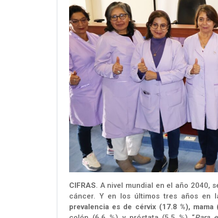
CIFRAS
. A nivel mundial en el año 2040, 
cáncer. Y en los últimos tres años en 
prevalencia es de cérvix (17.8 %), mama 
colón (6.6 %) y próstata (5.5 %) “
Para e