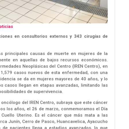
oticias
iones en consultorios externos y 343 cirugías de
as principales causas de muerte en mujeres de la
mente en aquellas de bajos recursos económicos.
fermedades Neoplásicas del Centro (IREN Centro), en
o 1,579 casos nuevos de esta enfermedad, con una
cidencia se da en mujeres mayores de 40 años, y lo
s casos llegan en etapas avanzadas, limitando las
posibilidades de supervivencia.
o oncólogo del IREN Centro, subraya que este cáncer
odos los años, el 26 de marzo, conmemoramos el Día
 Cuello Uterino. Es el cáncer que más mata a las
rca Junín, Cerro de Pasco, Huancavelica, Ayacucho
 de pacientes llega a estadios avanzados, lo que