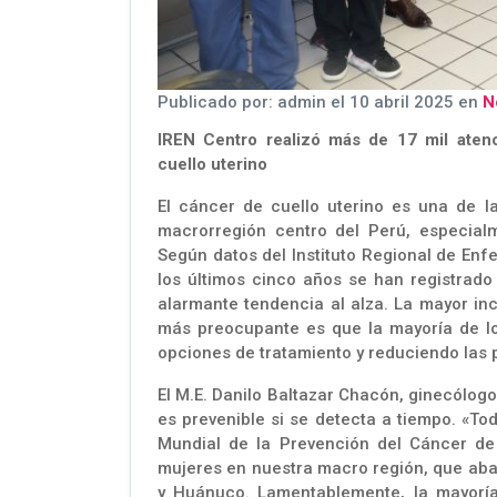
Publicado por: admin el 10 abril 2025 en
N
IREN Centro realizó más de 17 mil atenc
cuello uterino
El cáncer de cuello uterino es una de l
macrorregión centro del Perú, especial
Según datos del Instituto Regional de En
los últimos cinco años se han registrad
alarmante tendencia al alza. La mayor in
más preocupante es que la mayoría de lo
opciones de tratamiento y reduciendo las 
El M.E. Danilo Baltazar Chacón, ginecólog
es prevenible si se detecta a tiempo. «T
Mundial de la Prevención del Cáncer de
mujeres en nuestra macro región, que aba
y Huánuco. Lamentablemente, la mayoría