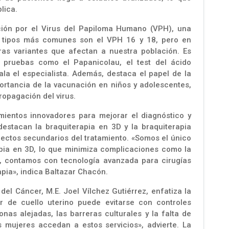
lica.
cción por el Virus del Papiloma Humano (VPH), una
s tipos más comunes son el VPH 16 y 18, pero en
ras variantes que afectan a nuestra población. Es
 pruebas como el Papanicolau, el test del ácido
ala el especialista. Además, destaca el papel de la
mportancia de la vacunación en niños y adolescentes,
ropagación del virus.
ientos innovadores para mejorar el diagnóstico y
 destacan la braquiterapia en 3D y la braquiterapia
efectos secundarios del tratamiento. «Somos el único
rapia en 3D, lo que minimiza complicaciones como la
s, contamos con tecnología avanzada para cirugías
pia», indica Baltazar Chacón.
del Cáncer, M.E. Joel Vílchez Gutiérrez, enfatiza la
r de cuello uterino puede evitarse con controles
nas alejadas, las barreras culturales y la falta de
 mujeres accedan a estos servicios», advierte. La