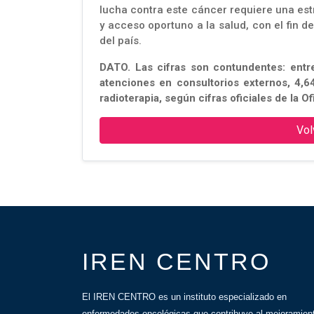
lucha contra este cáncer requiere una es
y acceso oportuno a la salud, con el fin 
del país.
DATO. Las cifras son contundentes: entr
atenciones en consultorios externos, 4,6
radioterapia, según cifras oficiales de la Of
Vol
IREN CENTRO
El IREN CENTRO es un instituto especializado en
enfermedades oncológicas que contribuye al mejoramien